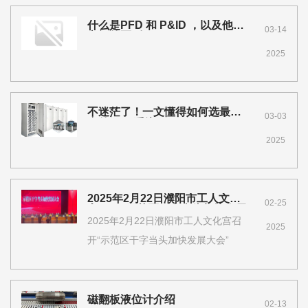
什么是PFD 和 P&ID ，以及他们
03-14
之间的区别
2025
不迷茫了！一文懂得如何选最适
03-03
合的DCS系统
2025
2025年2月22日濮阳市工人文化
02-25
宫召开“示范区干字当头加快发展
大会”
2025年2月22日濮阳市工人文化宫召
2025
开“示范区干字当头加快发展大会”
磁翻板液位计介绍
02-13