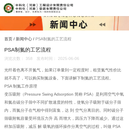
首页
/
新闻中心
/
PSA制氮的工艺流程
PSA制氮的工艺流程
浏览次数：
358
发布时间： 2025-06-06
光纤着色离不开氮气，如果订单量到一定程度时，租赁氮气性价比
就不高了，可以购买制氮设备。下面讲解下制氮的工艺流程。
PSA 制氮工作原理
变压吸附（Pressure Swing Adsorption 简称 PSA）是利用空气中氧
和氮在
碳分子筛
中不同扩散速度的特性，使氧分子吸附于碳分子筛
内，而氮分子在气相中得到富集，达 到 空气分离目的。同时碳分子
筛吸附
氧容量
受环境压力升 高 而增大，因压力下降而减少。通过这
样加压吸附，减压 解 吸氧的循环操作分离空气的过程，叫做 PSA