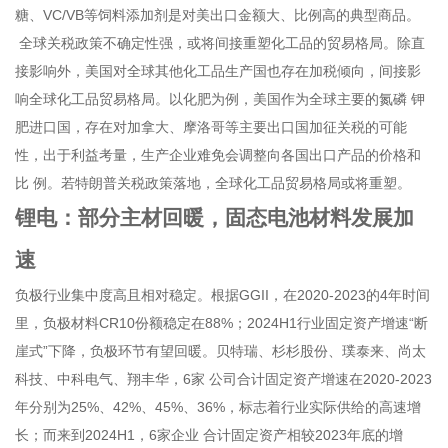
糖、VC/VB等饲料添加剂是对美出口金额大、比例高的典型商品。
全球关税政策不确定性强，或将间接重塑化工品的贸易格局。除直
接影响外，美国对全球其他化工品生产国也存在加税倾向，间接影
响全球化工品贸易格局。以化肥为例，美国作为全球主要的氮磷 钾
肥进口国，存在对加拿大、摩洛哥等主要出口国加征关税的可能
性，出于利益考量，生产企业难免会调整向各国出口产品的价格和
比 例。若特朗普关税政策落地，全球化工品贸易格局或将重塑。
锂电：部分主材回暖，固态电池材料发展加
速
负极行业集中度高且相对稳定。根据GGII，在2020-2023的4年时间
里，负极材料CR10份额稳定在88%；2024H1行业固定资产增速“断
崖式”下降，负极环节有望回暖。贝特瑞、杉杉股份、璞泰来、尚太
科技、中科电气、翔丰华，6家 公司合计固定资产增速在2020-2023
年分别为25%、42%、45%、36%，标志着行业实际供给的高速增
长；而来到2024H1，6家企业 合计固定资产相较2023年底的增