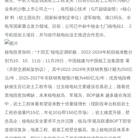
诞生。中岩大地是我国岩土工程龙头（目前仍以岩土工程作为核心
业务的少数上市公司之一），依托核心技术（SJT超级旋喷）+核心
材 料（软土固化剂，国家标准制定单位）进军核电、港口码头、水
电等国家重点发力领域。目前，公司已中标中核金七门核电站1、 2
号机组岩土项目，并与徐圩核电站业主推进合作意向。
核电投资加码：“十四五”核电定调积极，2022-2024年机组核准数分
别为10、10、11台；11月28日，中国核建与中国核工业集团签 署
《关联交易框架协议》。其中2022-2024年关联销售预计额为250亿
元/年，2025-2027年关联销售额预计额为480亿元/年；优质地段稀
缺催生百亿岩土工程市场：过去核电站主要建设在基岩上，随着优
质地段愈加稀缺，未来核电核岛、常规岛、
BOP
越来 越多建在海泥
中，岩土工程体量有望迎来数十倍量级增长（现阶段单台机组岩土
工程价值量约15亿，年化10台即150亿市场）；岩土难度升级，壁
垒高企：核电站安全要求不允许沉降，核岛/常规岛联通BOP下部管
道错综复杂，地基工程、桩基工程壁垒极高。加上核电供应体系本