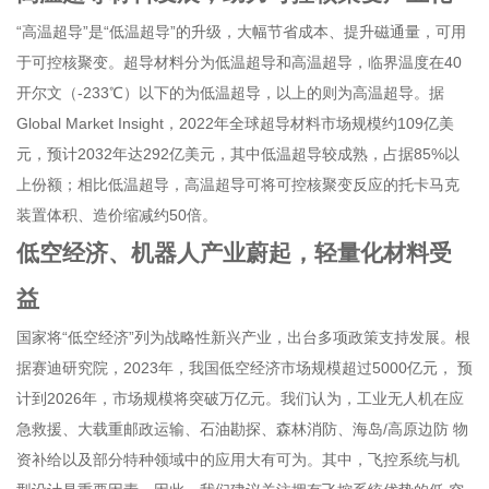
“高温超导”是“低温超导”的升级，大幅节省成本、提升磁通量，可用
于可控核聚变。超导材料分为低温超导和高温超导，临界温度在40
开尔文（-233℃）以下的为低温超导，以上的则为高温超导。据
Global Market Insight，2022年全球超导材料市场规模约109亿美
元，预计2032年达292亿美元，其中低温超导较成熟，占据85%以
上份额；相比低温超导，高温超导可将可控核聚变反应的托卡马克
装置体积、造价缩减约50倍。
低空经济、机器人产业蔚起，轻量化材料受
益
国家将“低空经济”列为战略性新兴产业，出台多项政策支持发展。根
据赛迪研究院，2023年，我国低空经济市场规模超过5000亿元， 预
计到2026年，市场规模将突破万亿元。我们认为，工业无人机在应
急救援、大载重邮政运输、石油勘探、森林消防、海岛/高原边防 物
资补给以及部分特种领域中的应用大有可为。其中，飞控系统与机