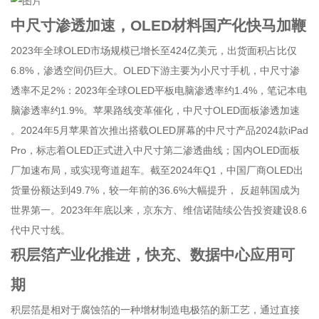
中尺寸渗透加速，OLED材料国产化快马加鞭
2023年全球OLED市场规模已增长至424亿美元，出货面积占比仅
6.8%，渗透空间仍巨大。OLED下游主要为小尺寸手机，中尺寸渗
透率不足2%：2023年全球OLED平板电脑渗透率约1.4%，笔记本电
脑渗透率约1.9%。苹果路线变革催化，中尺寸OLED面板渗透加速
。2024年5月苹果首次推出搭载OLED屏幕的中尺寸产品2024款iPad
Pro，标志着OLED正式进入中尺寸第二渗透曲线；国内OLED面板
厂加速布局，或实现弯道超车。截至2024年Q1，中国厂商OLED出
货量份额达到49.7%，较一年前的36.6%大幅提升， 反超韩国成为
世界第一。2023年年底以来，京东方、维信诺陆续公告投资建设8.6
代中尺寸线。
积层箔产业化推进，快充、数据中心应用可
期
积层箔是相对于腐蚀箔的一种增材制造电极箔的新工艺，通过直接