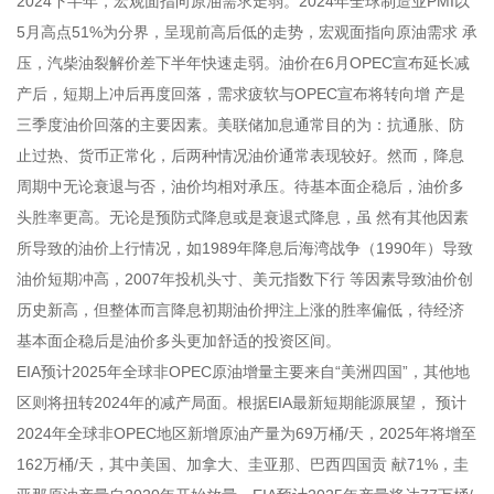
2024下半年，宏观面指向原油需求走弱。2024年全球
制造业PMI
以
5月高点51%为分界，呈现前高后低的走势，宏观面指向原油需求 承
压，汽柴油裂解价差下半年快速走弱。油价在6月OPEC宣布延长减
产后，短期上冲后再度回落，需求疲软与OPEC宣布将转向增 产是
三季度油价回落的主要因素。美联储加息通常目的为：抗通胀、防
止过热、货币正常化，后两种情况油价通常表现较好。然而，降息
周期中无论衰退与否，油价均相对承压。待基本面企稳后，油价多
头胜率更高。无论是预防式降息或是衰退式降息，虽 然有其他因素
所导致的油价上行情况，如1989年降息后海湾战争（1990年）导致
油价短期冲高，2007年投机头寸、美元指数下行 等因素导致油价创
历史新高，但整体而言降息初期油价押注上涨的胜率偏低，待经济
基本面企稳后是油价多头更加舒适的投资区间。
EIA预计2025年全球非OPEC原油增量主要来自“美洲四国”，其他地
区则将扭转2024年的减产局面。根据EIA最新短期能源展望， 预计
2024年全球非OPEC地区新增原油产量为69万桶/天，2025年将增至
162万桶/天，其中美国、加拿大、圭亚那、巴西四国贡 献71%，圭