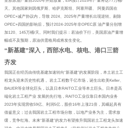
亚那原油产量自2020年开始放量，EIA预计2025年产量将达77万桶/
天。其他国家则因俄罗斯、哈萨克斯坦、阿塞拜疆、 阿曼四国在
OPEC+减产协议内，导致 2024、2025年产量增长出现逆转。剔除
OPEC+四国的影响后，预计2024-2025年非OPEC原 油产量分别增
加120、145万桶/天。同时我们提示：若油价下行，美国原油产量增
幅或不及预期，原油供需格局或将发生变化。
“新基建”深入，西部水电、核电、港口
三箭
齐发
我国正在经历由传统基建加速转向“新基建”的发展阶段，本土岩土工
程龙头迎来历史性机遇 。岩土工程数千亿市场，诞生出欧美Keller、
BAUER
等全球化巨头，以及日本RAITO工业等本土巨头。日本是高
端化岩土工程产业 发展的先行地，RAITO工业仅靠日本国内业务
2023年实现营收59亿、利润5亿，股价16年上涨21倍，其崛起具有
借鉴意义；过去我国岩土工程市场分散，以地产业务为主，需求放
缓，竞争红海。未来“新基建”的发力有望推升我国岩土工程龙头加速