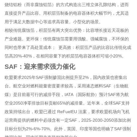
烧结铝粉（而非腐蚀铝箔）的方式构造出三维立体孔隙结构，进而
直接提升产品比容。用积层箔制备的电容器体积大幅节约，尤其适
用于满足大数据中心等追求高容量、小型化的场景。
相较传统腐蚀箔，积层箔有两大突出优势：比容增长接近天花板的
产业难题。更环保：传统腐蚀箔需要用强酸、强碱腐蚀，不环保的
同时也带来了高处置成本； 更高效：积层箔产品的比容比传统化成
箔高20%-40%，在相同容量下的积层箔电容器体积可缩小20%。
SAF：迎来需求强力催化
欧盟要求2025年SAF强制掺混比例提升至2%，国内政策也密集出
台。航空业对燃料能量密度要求较高，采用液态燃料SAF（生物航
煤）是目前最可行的减排手段，IATA（国际航协）预计SAF将为航
空业2050净零排放目标贡献65%的减排量。近年来，全球SAF支持
政策持续出台，欧盟已通过 ReFuelEU 法案，要求欧盟机场向飞机
运营商提供的燃料中必须含有一定SAF，2025-2030-2050添加比例
目标分别为2%-6%-70%。此外，英国、印度等国也明确了SAF强制