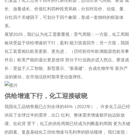
们复盘了化工过去十四年的代表性机会，总结出景气周期、赛道 成
长、放量成长、价值红利四种投资风格，分别对应价、估值、量、
分红四个关键因子，可划分于四个象限，形成一套独特的框架体
系。
展望2025，我们认为化工需要重视：景气周期：一方面，化工周期
板块受益于供给增速的下行，盈利 能力筑底回升；另一方面，我国
化工装置相比欧美更新、更先进， （历经前些年欧洲能源危机等事
件后）欧美产能的退出更是使得 部分子行业跑步进入拐点。赛道成
长：受益于人工智能、新型显示、“新基建”、合成生物学等 新兴产
业的驱动，在市场活跃时期享受估值弹性。
供给增速下行，化工迎接破晓
我国化工品销售额已占到全球的45%（2022年）， 许多化工品已经
供应了全球过半的需求，出口 红利、整体需求增速都开始边际放
缓。在此背 景下，化工的供给周期已经成为判断盈利周期 更为关键
的因素。复盘基础化工供给增速与毛利率的联动规律， 我们发现：