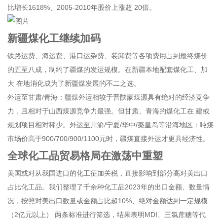
比增长1618%、2005-2010年股价上涨超 20倍。
新疆煤化工继续加码
铁路运费、海运费、港口运杂费、装卸费等各项费用占到最终煤价
的五至八成，制约了疆煤的发运规模。在新疆本地配套煤化工、加
大 在地消化成为了新疆煤发展的不二之选。
外运至甘肃/青海：疆煤外运相较于晋陕蒙煤源具有绝对的经济竞争
力，且相对于山西煤源竞争力最强。但甘肃、青海的煤化工在 建或
规划项目相对稀少。外运至川渝/宁夏/华中/秦皇岛等沿海地区：吨煤
市场价高于900/700/900/1100元时，疆煤直接外运才更具经济性。
全球化工品贸易格局在激荡中重塑
美国或对从我国进口的化工征加关税，直接影响到部分高对美出口
占比化工品。我们整理了千余种化工品2023年的出口金额、数量情
况，按照对美出口数量或金额占比超10%、绝对金额达到一定规模
（2亿元以上） 两条标准进行筛选，结果表明MDI、三氯蔗糖等代