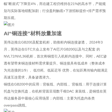
幅“断崖式”下降至4%，而在建工程仍维持在21%的高水平，产能规
划与实际落地错配加剧；行业盈利触底+下游招标提价+排产需求预
期乐观。
AI“铜连接”材料放量加速
英伟达推出GB200及配套机柜，助推柜内铜连接渗透 。2024年3
月，英伟达在GTC大会上发布了AI芯片GB200以及与之配套 的
NVL72/NVL36机柜，首次将铜缆引入机柜内连接中。同时，AEC渗
透有望带来铜连接材料需求量提升。铜连接具有低成本（整体成本
为光连接的1/9）、低功耗、低延迟等 优势，在短距离传输内能满足
高速互连需求，具备渗透潜力。
铜缆在GB200中的应用：背板线、内部线 。背板线：用于连接计算
托盘与交换托盘，在机柜背面呈现数千根DAC 束装线，是铜缆在英
伟达服务器中最核心应用场景；内部线：主要为托盘内各类
overpass跳线。