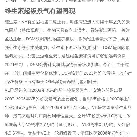
身封闭性强，我们认为核电岩土工程有望维持优异的行业格局。
维生素超级景气有望再现
维生素：VE有望启动第二轮上行、叶酸有望进入时隔十年之久的景
气周期（持续观察）、
生物素
具备向上潜力。看好浙江医药、 关注
圣达生物。DSM欲剥离动物营养板块，作为维生素最大下游，具备
强维生素涨价接受能力。维生素下游环节为预混料，DSM是国际预
混料龙 头，配套上游维生素，通过维生素涨价可扩张预混料份额；
2024年2月，DSM公告计划将其动物营养板块剥离。然而，由于过
往一 段时间维生素价格低迷，DSM该部门2023年陷入亏损，核心产
品VE价格上行有助于DSM动物营养部门盈利回升。
VE已经进入自2008年以来的新一轮超级景气。安迪苏的退出是
2007-2008年VE的超级景气的重要催化，当时VE价格由2007年上半
年约38元/kg最高上涨至2008年6月275元/kg。VE是大体量维生素品
种，景气来临时对厂商盈利弹性巨大。全球VE粉需求约16万吨，体
量显著大于VA需求2.7万吨（50万IU）、 VD3需求0.8万吨、VK3需
求0.6万吨。受益于VE上一轮超级景气，浙江医药2008年净利润同