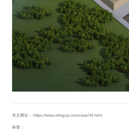
本文网址： https://www.zkhgcsj.com/case/34.html
标签：